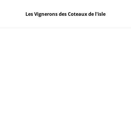
Dès le 15 Mai, la Boutique sera ouverte seulement le
Mercredi et le Vendredi de 10h à 19h. Autres
Les Vignerons des Coteaux de l'isle
créneaux possibles sur RDV 06 02 13 49 61.
Les Vignerons des Coteaux
de l'isle
Accueil
/
Produits
/
Bordeaux rouge
/
Clairet, 75cl