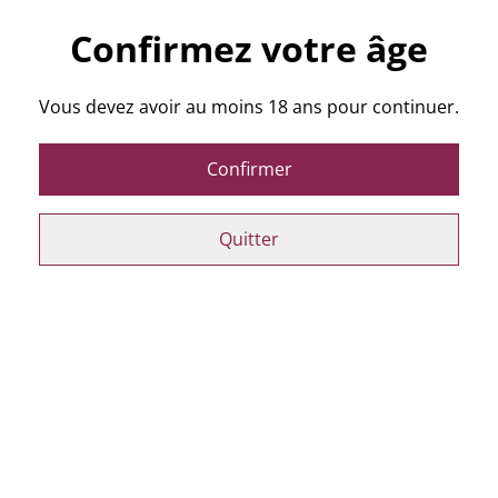
Confirmez votre âge
Acheter
Vous devez avoir au moins 18 ans pour continuer.
Ajouter au panier
Confirmer
PARTAGER
Quitter
AOC Bordeaux - Clairet de Maransin - 12°
Vous aimerez aussi...
Château Le Sotier 2021,
Château Peyrot Dubois
75cl
2020, 75cl