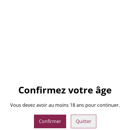
QUANTITÉ
PARTAGER
Confirmez votre âge
Le château "Le Sotier" AOC 
facile à boire qui sera idéa
Vous devez avoir au moins 18 ans pour continuer.
13°
Confirmer
Quitter