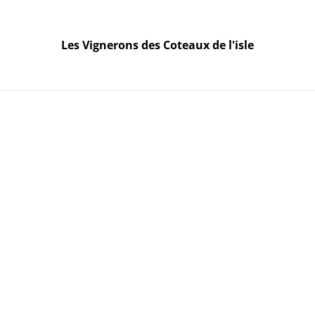
seulement le Mercredi et le Vendredi de 10h à 19h. Autres c
Les Vignerons des Coteaux de l'isle
Les Vignerons des Coteaux de l'isle
Accueil
À propos de nous
Contactez-nous
Boutique
 2021, 75cl
Châtea
2021, 
6,00 €