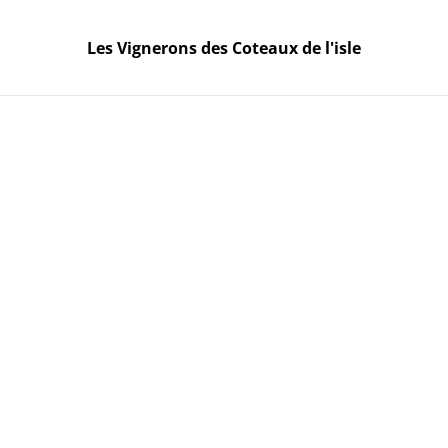
Dès le 15 Mai, la Boutique sera ouverte seulement le
Mercredi et le Vendredi de 10h à 19h. Autres
Les Vignerons des Coteaux de l'isle
créneaux possibles sur RDV 06 02 13 49 61.
Les Vignerons des Coteaux
de l'isle
Accueil
/
Produits
/
Bordeaux Supérieur rouge
/
Plaisir de
Nicod 2020, 75cl
%