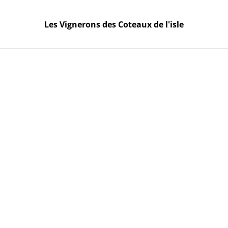
Dès le 15 Mai, la Boutique sera ouverte seulement le
Mercredi et le Vendredi de 10h à 19h. Autres
Les Vignerons des Coteaux de l'isle
créneaux possibles sur RDV 06 02 13 49 61.
Les Vignerons des Coteaux
de l'isle
Accueil
/
Produits
/
Blanc
Blanc
TRIER PAR