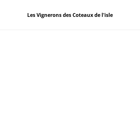
Dès le 15 Mai, la Boutique sera ouverte seulement le
Mercredi et le Vendredi de 10h à 19h. Autres
Les Vignerons des Coteaux de l'isle
créneaux possibles sur RDV 06 02 13 49 61.
Les Vignerons des Coteaux
de l'isle
Accueil
/
Produits
/
Bordeaux Supérieur rouge
/
Plaisir de
Nicod 2020, 75cl
%